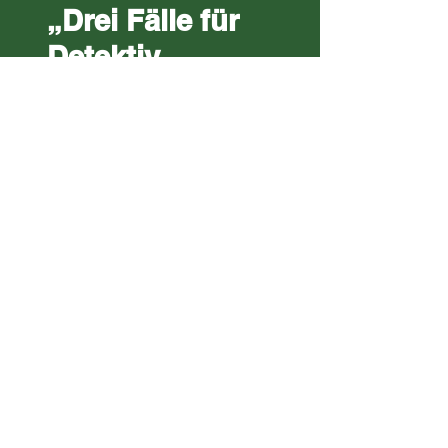
„Drei Fälle für
Detektiv
Brenner“ -
Lesung von Ulli
Beseler
26.04.26
Talking 'bout my
Generation
(abgesagt)